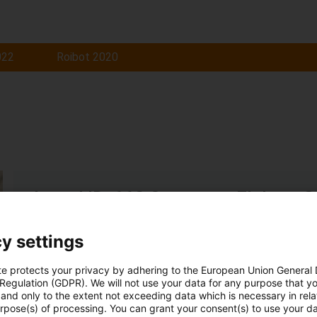
022
Roibot 2020
Award ID: 662 Company: Elektro
Badspiegelschrank ausgestattet mit Soundanlage und im 
y settings
Das Highlight ist die elektrische Höhenverstellung des Sp
Die Höhenverstellung wird angetrieben mittels einer Zahn
te protects your privacy by adhering to the European Union General
Die Außenlagerung des Spiegels erfolgt mit Drylin W Sch
 Regulation (GDPR). We will not use your data for any purpose that y
and only to the extent not exceeding data which is necessary in relat
Read more...
urpose(s) of processing. You can grant your consent(s) to use your da