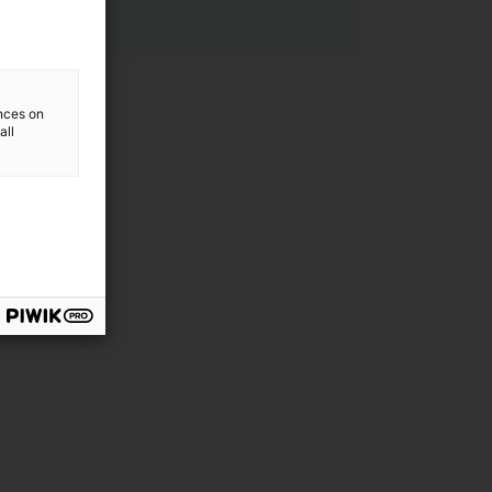
ences on
all