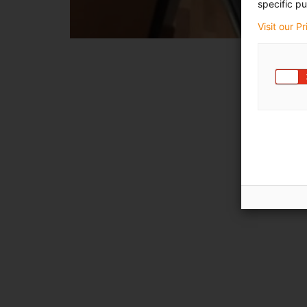
specific pu
Visit our P