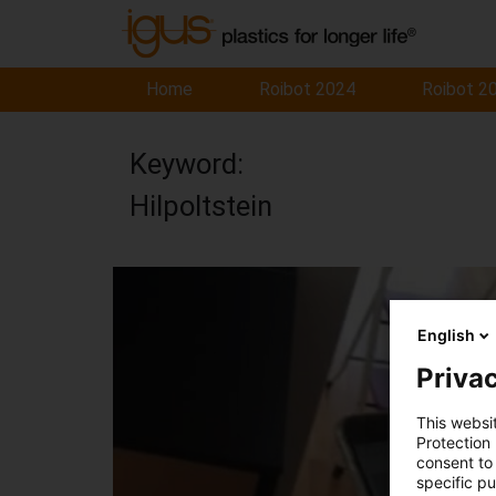
Home
Roibot 2024
Roibot 2
Keyword:
Hilpoltstein
English
Privac
This websi
Protection
consent to 
specific p