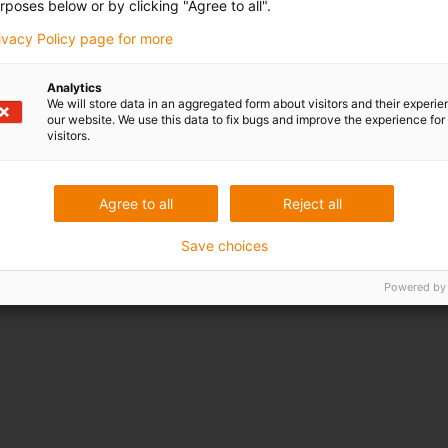
rposes below or by clicking "Agree to all".
rivacy Policy page for more
Analytics
We will store data in an aggregated form about visitors and their experi
our website. We use this data to fix bugs and improve the experience for 
visitors.
Agree to all
Reject all
Save choices
Powered by